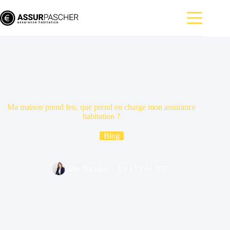
Passer
au
contenu
Ma maison prend feu, que prend en charge mon assurance
habitation ?
Blog
Par
Nicolas
Le
17 Fév 2025