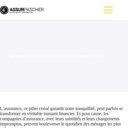
Passer
au
contenu
Quand les assurances bouleversent les projets de vie
L’assurance, ce pilier censé garantir notre tranquillité, peut parfois se
transformer en véritable tsunami financier. Et pour cause, les
compagnies d’assurance, avec leurs subtilités et leurs changements
impromptus, peuvent bouleverser le quotidien des ménages les plus